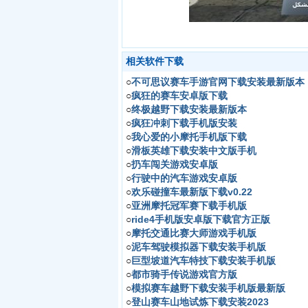
相关软件下载
○
不可思议赛车手游官网下载安装最新版本
○
疯狂的赛车安卓版下载
○
终极越野下载安装最新版本
○
疯狂冲刺下载手机版安装
○
我心爱的小摩托手机版下载
○
滑板英雄下载安装中文版手机
○
扔车闯关游戏安卓版
○
行驶中的汽车游戏安卓版
○
欢乐碰撞车最新版下载v0.22
○
亚洲摩托冠军赛下载手机版
○
ride4手机版安卓版下载官方正版
○
摩托交通比赛大师游戏手机版
○
泥车驾驶模拟器下载安装手机版
○
巨型坡道汽车特技下载安装手机版
○
都市骑手传说游戏官方版
○
模拟赛车越野下载安装手机版最新版
○
登山赛车山地试炼下载安装2023