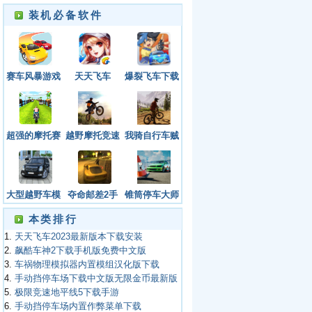
装机必备软件
赛车风暴游戏
天天飞车
爆裂飞车下载
下载
安装免费
超强的摩托赛
越野摩托竞速
我骑自行车贼
车
游戏手机版最
溜手机版下载
新版下载
大型越野车模
夺命邮差2手
锥筒停车大师
拟
机版下载中文
最新版
本类排行
版
1.
天天飞车2023最新版本下载安装
2.
飙酷车神2下载手机版免费中文版
3.
车祸物理模拟器内置模组汉化版下载
4.
手动挡停车场下载中文版无限金币最新版
5.
极限竞速地平线5下载手游
6.
手动挡停车场内置作弊菜单下载